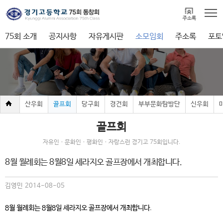
75회 소개
공지사항
자유게시판
소모임회
주소록
포토
산우회
골프회
당구회
경건회
부부문화탐방단
신우회
골프회
자유인ㆍ문화인ㆍ평화인ㆍ자랑스런 경기고 75회입니다.
8월 월례회는 8월8일 세라지오 골프장에서 개최합니다.
김영민 2014-08-05
8월 월례회는 8월8일 세라지오 골프장에서 개최합니다.