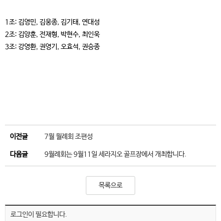
1조: 김영민, 김웅종, 김기태, 연대성
2조: 김양훈, 전재형, 박현수, 최인욱
3조: 강영환, 권영기, 오효석, 권승종
이전글
7월 월례회 조편성
다음글
9월례회는 9월11일 세라지오 골프장에서 개최합니다.
목록으로
로그인이 필요합니다.