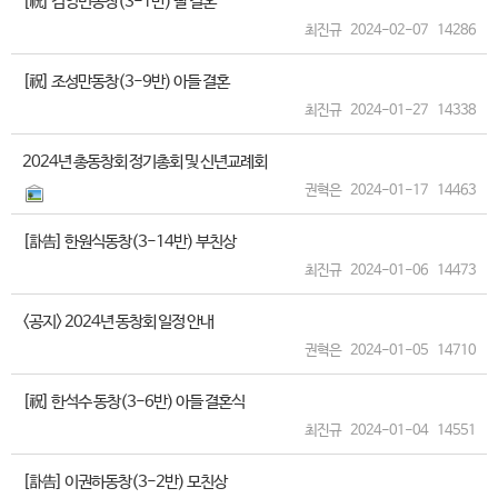
[祝] 김영민동창(3-1반) 딸 결혼
최진규
2024-02-07
14286
[祝] 조성만동창(3-9반) 아들 결혼
최진규
2024-01-27
14338
2024년 총동창회 정기총회 및 신년교례회
권혁은
2024-01-17
14463
[訃告] 한원식동창(3-14반) 부친상
최진규
2024-01-06
14473
<공지> 2024년 동창회 일정 안내
권혁은
2024-01-05
14710
[祝] 한석수 동창(3-6반) 아들 결혼식
최진규
2024-01-04
14551
[訃告] 이권하동창(3-2반) 모친상