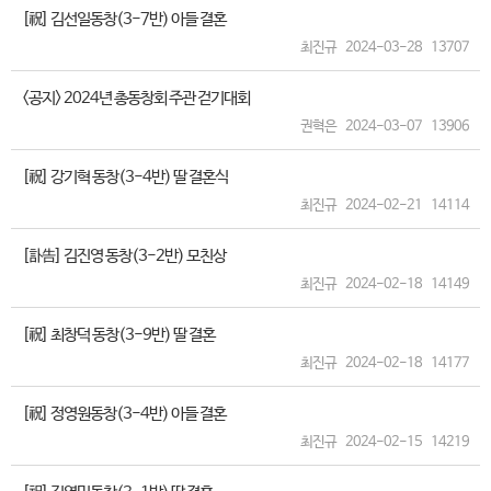
[祝] 김선일동창(3-7반) 아들 결혼
최진규
2024-03-28
13707
<공지> 2024년 총동창회 주관 걷기대회
권혁은
2024-03-07
13906
[祝] 강기혁 동창(3-4반) 딸 결혼식
최진규
2024-02-21
14114
[訃告] 김진영 동창(3-2반) 모친상
최진규
2024-02-18
14149
[祝] 최창덕 동창(3-9반) 딸 결혼
최진규
2024-02-18
14177
[祝] 정영원동창(3-4반) 아들 결혼
최진규
2024-02-15
14219