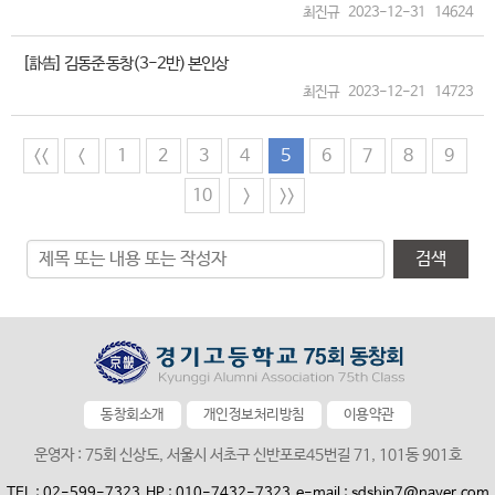
최진규
2023-12-31
14624
[訃告] 김동준 동창(3-2반) 본인상
최진규
2023-12-21
14723
<<
<
1
2
3
4
5
6
7
8
9
10
>
>>
검색
동창회소개
개인정보처리방침
이용약관
운영자 : 75회 신상도, 서울시 서초구 신반포로45번길 71, 101동 901호
TEL : 02-599-7323
HP : 010-7432-7323
e-mail : sdshin7@naver.com