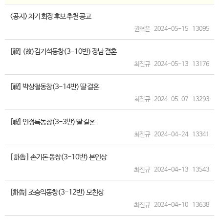
<공지> 차기 회장 후보 추천 공고
권혁은
2024-05-15
13095
[祝] (故)김기석동창(3-10반) 장남 결혼
최진규
2024-05-13
13176
[祝] 박상철동창(3-14반) 딸 결혼
최진규
2024-05-07
13293
[祝] 인정록동창(3-3반) 딸 결혼
최진규
2024-04-24
13341
[ 訃告 ] 손기돈 동창(3-10반) 본인상
최진규
2024-04-13
13543
[訃告] 조승익동창(3-12반) 모친상
최진규
2024-04-10
13638