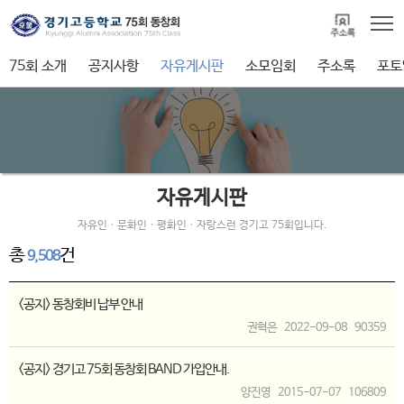
75회 소개
공지사항
자유게시판
소모임회
주소록
포토
자유게시판
자유인ㆍ문화인ㆍ평화인ㆍ자랑스런 경기고 75회입니다.
총
건
9,508
<공지> 동창회비 납부 안내
권혁은
2022-09-08
90359
<공지> 경기고 75회 동창회 BAND 가입안내.
양진영
2015-07-07
106809