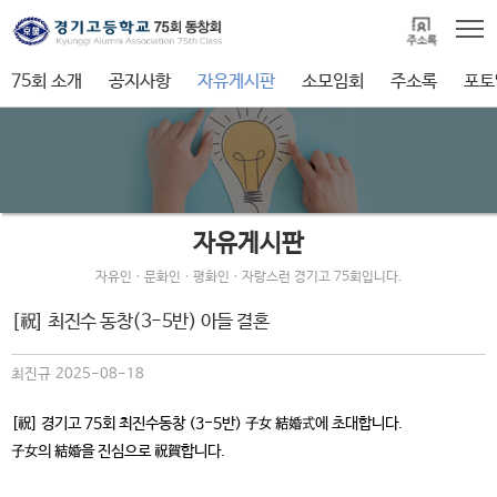
75회 소개
공지사항
자유게시판
소모임회
주소록
포토
자유게시판
자유인ㆍ문화인ㆍ평화인ㆍ자랑스런 경기고 75회입니다.
[祝] 최진수 동창(3-5반) 아들 결혼
최진규 2025-08-18
[祝] 경기고 75회 최진수동창 (3-5반) 子女 結婚式에 초대합니다.
子女의 結婚을 진심으로 祝賀합니다.