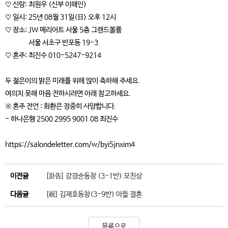
♡ 신랑: 최원우 (신부 이해인)
♡ 일시: 25년 08월 31일(日) 오후 12시
♡ 장소: JW 메리어트 서울 5층 그랜드볼륨
서울 서초구 반포동 19-3
♡ 혼주: 최진수 010-5247-9214
두 젊은이의 밝은 미래를 위해 많이 축하해 주세요.
여의치 못해 마음 전하시려면 아래 참고하세요.
※ 혼주 전언 : 화환은 정중히 사양합니다.
- 하나은행 2500 2995 9001 08 최진수
https://salondeletter.com/w/byi5jnxim4
이전글
[訃告] 강경순동창 (3-1반) 모친상
다음글
[祝] 김재호동창(3-9반) 아들 결혼
목록으로