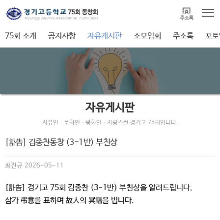
75회 소개
공지사항
자유게시판
소모임회
주소록
포토
자유게시판
자유인ㆍ문화인ㆍ평화인ㆍ자랑스런 경기고 75회입니다.
[訃告] 김종찬동창 (3-1반) 부친상
최진규 2026-05-11
[訃告]
경기고 75회 김종찬 (3-1반)
부친
상을 알려드립니다.
삼가 弔意를 표하며 故人의 冥福을 빕니다.