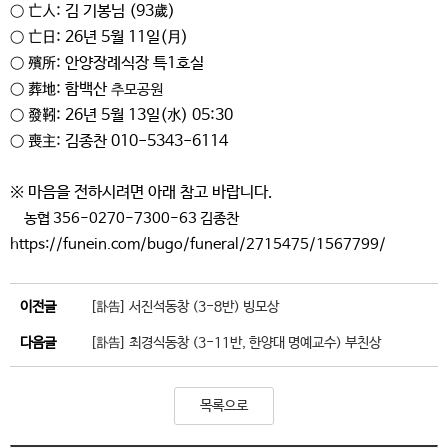
○ 亡人: 김 기봉님 (93歲)
○ 亡日: 26년 5월 11일(月)
○ 殯所: 안양장례식장 특1호실
○
葬地
: 함백산
추모공원
○
發靷
: 26년 5월 13일(水) 05:30
○
喪主: 김종찬 010-5343
-6114
※ 마음을
전하시려면 아래 참고 바랍니다.
농협 356-0270-7300-63 김종찬
https://funein.com/bugo/funeral/2715475/1567799/
이전글
[訃告] 서진석동창 (3-8반) 빙모상
다음글
[訃告] 최경식동창 (3-11반, 한양대 명예교수) 부친상
목록으로