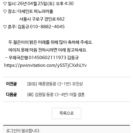
♡ 일시: 26년 04월 25일(토) 오후 4:30
♡ 장소: 더세인트 파노라마홀
서울시 구로구 경인로 662
♡ 혼주: 김동규 010-8882-4045
두 젊은이의 밝은 미래를 위해 많이 축하해 주세요.
여의치 못해 마음 전하시려면 아래 참고하세요.
- 우체국은행 01450602111973 김동규
https://pwinvitation.com/ySSTjCXxhLYv
이전글
[訃告] 예종영동창 (3-1반) 모친상
다음글
[祝] 김원일 동창 (3-4반) 아들 결혼
목록으로
로그인이 필요합니다.