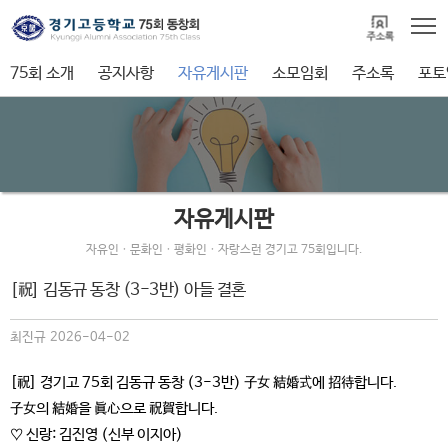
75회 소개
공지사항
자유게시판
소모임회
주소록
포토
자유게시판
자유인ㆍ문화인ㆍ평화인ㆍ자랑스런 경기고 75회입니다.
[祝] 김동규 동창 (3-3반) 아들 결혼
최진규 2026-04-02
[祝] 경기고 75회 김동규 동창 (3-3반) 子女 結婚式에 招待합니다.
子女의 結婚을 眞心으로 祝賀합니다.
♡ 신랑: 김진영 (신부 이지아)